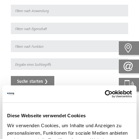
Suche starten ❯
Kontakt
Diese Webseite verwendet Cookies
Haben Sie eine Musteranfrage oder benötigen Informationen?
Wir verwenden Cookies, um Inhalte und Anzeigen zu
Bitte kontaktieren Sie Ihren persönlichen Ansprechpartner
personalisieren, Funktionen für soziale Medien anbieten
oder rufen Sie uns an +49 6782 9941-0.