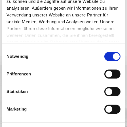
zu können und die Zugriffe auf unsere Website zu
analysieren. Außerdem geben wir Informationen zu Ihrer
Verwendung unserer Website an unsere Partner für
soziale Medien, Werbung und Analysen weiter. Unsere
Partner führen diese Informationen möglicherweise mit
weiteren Daten zusammen, die Sie ihnen bereitgestellt
haben oder die sie im Rahmen Ihrer Nutzung der Dienste
Auswahl
❯
gesammelt haben.
Einwilligungsauswahl
Notwendig
Folgen Sie uns
Präferenzen
FÜR PLANER
SERVICE
PRODUKTE
Schilder-Finder
Berater vor Ort
Schildersysteme
Statistiken
Bilder-Finder
barrierefrei
Musteranfrage
beleuchtet
Marketing
beschriftet
individuell
digital