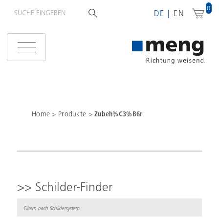
0
DE
EN
Home
>
Produkte
>
Zubeh%C3%B6r
>> Schilder-Finder