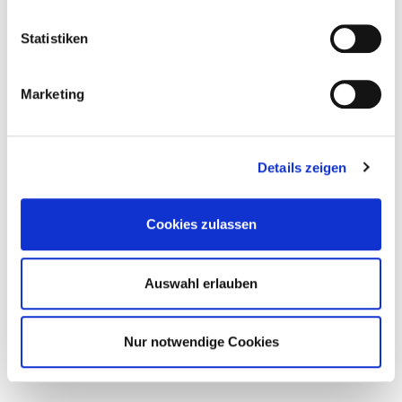
weitgehend unabhängig von Lieferanten und können
kurzfristig auf enge Termine und individuelle Aufgaben
Statistiken
unserer Kunden reagieren.
Bis heute haben wir ein flächendeckendes Netz mit 16
Marketing
Kundenberatern und Montageteams aufgebaut, das sich
neuesten Aufgaben widmet, Lösungen austauscht und sich
in Schulungen konsequent weiterbildet. Auch in den
Niederlanden, Belgien, Frankreich, Dänemark,
Details zeigen
Großbritannien, Österreich, der Schweiz und Luxemburg
arbeiten wir mit ausgewählten Fachberatern zusammen. In
Zukunft werden wir unser Netzwerk international weiter
Cookies zulassen
ausdehnen.
Aufgrund der Qualität und der in der Branche einzigartigen
Auswahl erlauben
Serviceleistungen genießen die Lösungen aus Birkenfeld
überall auf der Welt höchstes Ansehen und werden in der
Blauen Lagune von Reykjavik ebenso eingesetzt, wie im
Nur notwendige Cookies
Eurocampus in Shanghai.