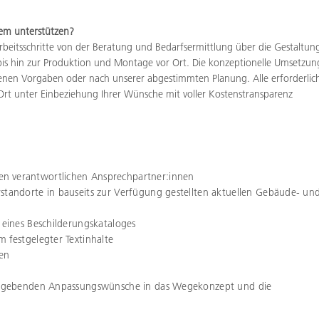
tem unterstützen?
eitsschritte von der Beratung und Bedarfsermittlung über die Gestaltun
bis hin zur Produktion und Montage vor Ort. Die konzeptionelle Umsetzun
eigenen Vorgaben oder nach unserer abgestimmten Planung. Alle erforderlic
Ort unter Einbeziehung Ihrer Wünsche mit voller Kostenstransparenz
den
verantwortlichen Ansprechpartner:innen
r
standorte in bauseits zur Verfügung gestellten
aktuellen Gebäude- un
d
eines Beschilderungskataloges
am
festgelegter Textinhalte
en
rgebenden Anpassungswünsche in das Wege
konzept und die