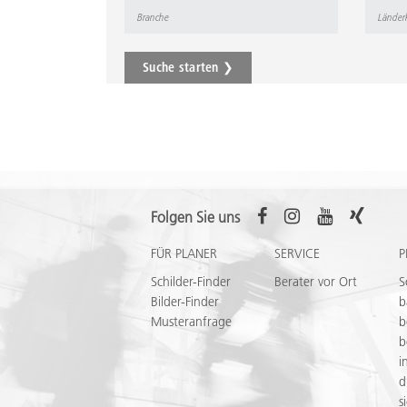
Suche starten ❯
Folgen Sie uns
FÜR PLANER
SERVICE
P
Schilder-Finder
Berater vor Ort
S
Bilder-Finder
b
Musteranfrage
b
b
i
d
s