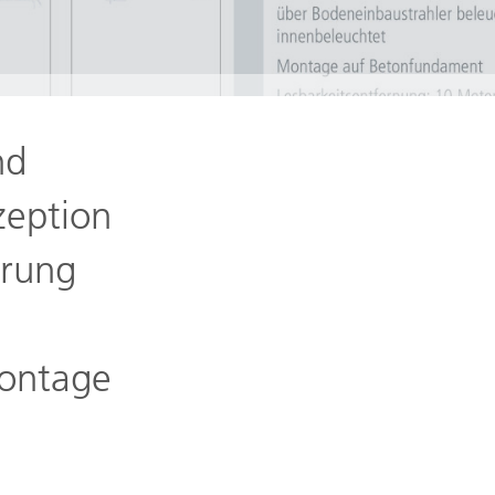
nd
zeption
erung
Montage