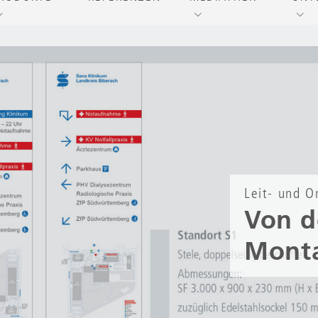
Leit- und O
Von d
Monta