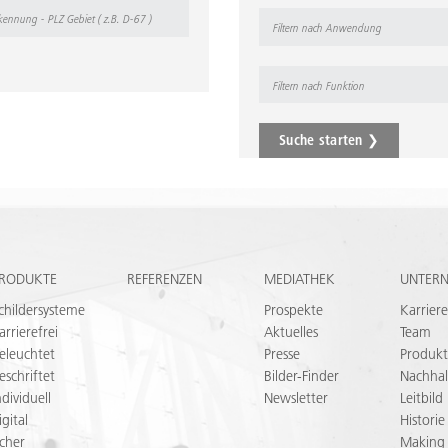
Suche starten ❯
RODUKTE
REFERENZEN
MEDIATHEK
UNTER
childersysteme
Prospekte
Karriere
arrierefrei
Aktuelles
Team
eleuchtet
Presse
Produkt
eschriftet
Bilder-Finder
Nachhal
ndividuell
Newsletter
Leitbild
igital
Historie
icher
Making