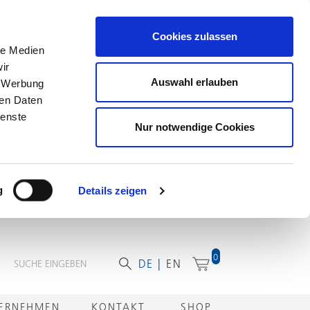
Cookies zulassen
le Medien
ir
Auswahl erlauben
, Werbung
ren Daten
ienste
Nur notwendige Cookies
g
Details zeigen
0
DE
EN
ERNEHMEN
KONTAKT
SHOP