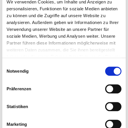
Wir verwenden Cookies, um Inhalte und Anzeigen zu
personalisieren, Funktionen für soziale Medien anbieten
zu können und die Zugriffe auf unsere Website zu
analysieren. Außerdem geben wir Informationen zu Ihrer
Verwendung unserer Website an unsere Partner für
soziale Medien, Werbung und Analysen weiter. Unsere
> system sieben
Partner führen diese Informationen möglicherweise mit
weiteren Daten zusammen, die Sie ihnen bereitgestellt
haben oder die sie im Rahmen Ihrer Nutzung der Dienste
gesammelt haben.
Einwilligungsauswahl
Notwendig
Präferenzen
Statistiken
> transparenz
Marketing