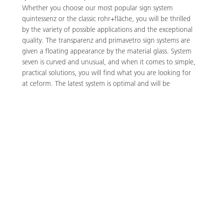
Whether you choose our most popular sign system
quintessenz or the classic rohr+fläche, you will be thrilled
by the variety of possible applications and the exceptional
quality. The transparenz and primavetro sign systems are
given a floating appearance by the material glass. System
seven is curved and unusual, and when it comes to simple,
practical solutions, you will find what you are looking for
at ceform. The latest system is optimal and will be
expanded in the future - just like primavetro - to include
additional elements.
The continuous design of all guidance system elements is
the focus of our architecture-related signage.
Our special strength
In addition to a range of standard formats, we also offer
customised products with special dimensions and unusual
surfaces. There is hardly anything for which we cannot find
a solution.