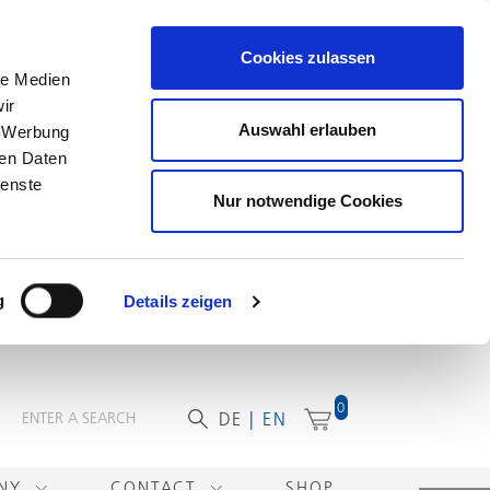
Cookies zulassen
le Medien
ir
Auswahl erlauben
, Werbung
ren Daten
ienste
Nur notwendige Cookies
g
Details zeigen
0
DE
EN
ANY
CONTACT
SHOP