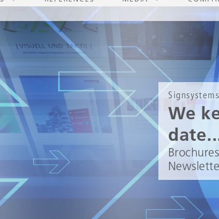
Signsystems
We ke
date..
Brochures 
Newslette